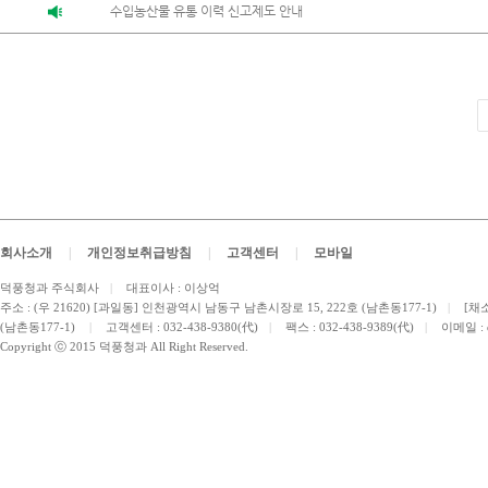
수입농산물 유통 이력 신고제도 안내
회사소개
|
개인정보취급방침
|
고객센터
|
모바일
덕풍청과 주식회사
|
대표이사 : 이상억
주소 : (우 21620) [과일동] 인천광역시 남동구 남촌시장로 15, 222호 (남촌동177-1)
|
[채소
(남촌동177-1)
|
고객센터 : 032-438-9380(代)
|
팩스 : 032-438-9389(代)
|
이메일 :
Copyright ⓒ 2015 덕풍청과 All Right Reserved.