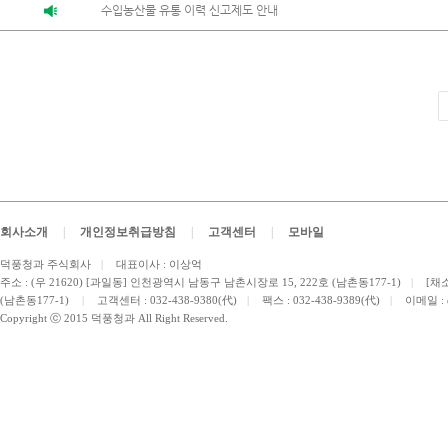
수입농산물 유통 이력 신고제도 안내
회사소개
|
개인정보취급방침
|
고객센터
|
모바일
덕풍청과 주식회사
|
대표이사 : 이상억
주소 : (우 21620) [과일동] 인천광역시 남동구 남촌시장로 15, 222호 (남촌동177-1)
|
[채소
(남촌동177-1)
|
고객센터 : 032-438-9380(代)
|
팩스 : 032-438-9389(代)
|
이메일 :
Copyright ⓒ 2015 덕풍청과 All Right Reserved.