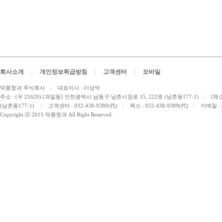
회사소개
|
개인정보취급방침
|
고객센터
|
모바일
덕풍청과 주식회사
|
대표이사 : 이상억
주소 : (우 21620) [과일동] 인천광역시 남동구 남촌시장로 15, 222호 (남촌동177-1)
|
[채소
(남촌동177-1)
|
고객센터 : 032-438-9380(代)
|
팩스 : 032-438-9389(代)
|
이메일 :
Copyright ⓒ 2015 덕풍청과 All Right Reserved.