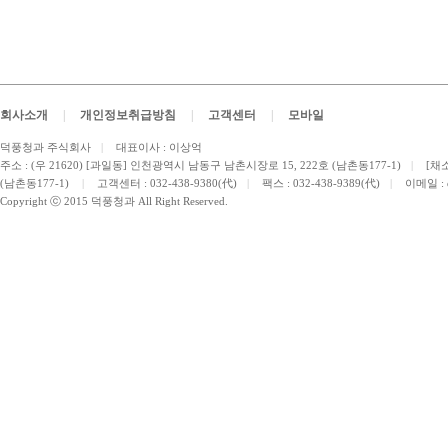
회사소개
|
개인정보취급방침
|
고객센터
|
모바일
덕풍청과 주식회사
|
대표이사 : 이상억
주소 : (우 21620) [과일동] 인천광역시 남동구 남촌시장로 15, 222호 (남촌동177-1)
|
[채소
(남촌동177-1)
|
고객센터 : 032-438-9380(代)
|
팩스 : 032-438-9389(代)
|
이메일 :
Copyright ⓒ 2015 덕풍청과 All Right Reserved.